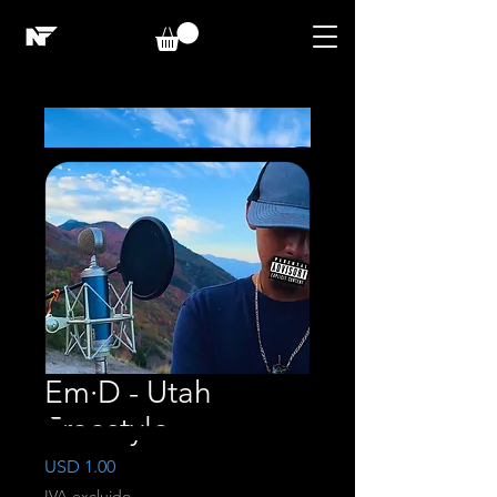
Em·D - Utah
Freestyle
Precio
USD 1.00
IVA excluido