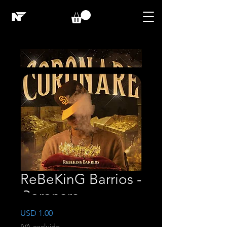
ReBeKinG Barrios -
Coronare
Precio
USD 1.00
IVA excluido