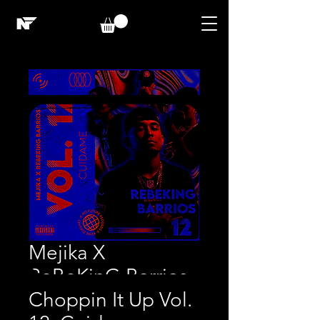
Mejika X
ReBeKinG Barrios -
Choppin It Up Vol.