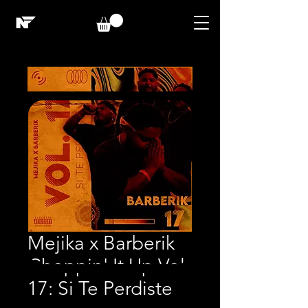
Mejika x Barberik
Choppin' It Up Vol
17: Si Te Perdiste