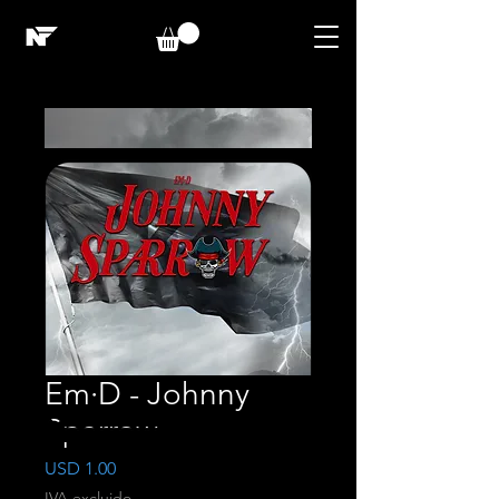
Em·D - Johnny
Sparrow
Precio
USD 1.00
IVA excluido